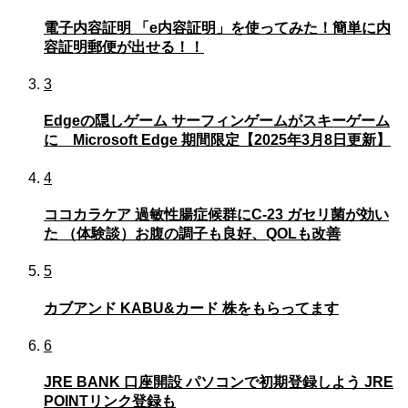
電子内容証明 「e内容証明」を使ってみた！簡単に内
容証明郵便が出せる！！
3
Edgeの隠しゲーム サーフィンゲームがスキーゲーム
に Microsoft Edge 期間限定【2025年3月8日更新】
4
ココカラケア 過敏性腸症候群にC-23 ガセリ菌が効い
た （体験談）お腹の調子も良好、QOLも改善
5
カブアンド KABU&カード 株をもらってます
6
JRE BANK 口座開設 パソコンで初期登録しよう JRE
POINTリンク登録も