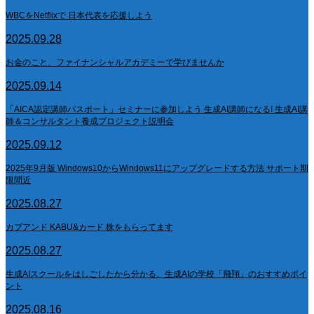
WBCをNetflixで 日本代表を応援しよう
2025.09.28
お金のこと、ファイナンシャルアカデミーで学びませんか
2025.09.14
「AICA認定講師パスポート」セミナーに参加しよう 生成AI講師になる! 生成AI講
師＆コンサルタント養成プロジェクト説明会
2025.09.12
2025年9月版 Windows10からWindows11にアップグレードする方法 サポート期
限間近
2025.08.27
カブアンド KABU&カード 株をもらってます
2025.08.27
生成AIスクールをはしごしたから分かる、生成AIの学校「飛翔」のおすすめポイ
ント
2025.08.16