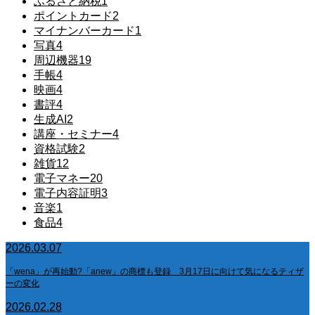
ふるさと納税
1
ポイントカード
2
マイナンバーカード
1
写真
4
周辺機器
19
手帳
4
映画
4
書評
4
生成AI
2
講座・セミナー
4
資格試験
2
雑貨
12
電子マネー
20
電子内容証明
3
音楽
1
食品
4
2026.03.07
「wena」が再始動?「anew」の商標も登録 3月17日に向けて気になるティザ
ーの変化
2026.02.28