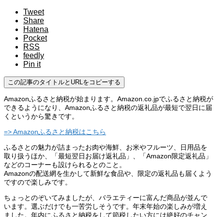
Tweet
Share
Hatena
Pocket
RSS
feedly
Pin it
この記事のタイトルとURLをコピーする
Amazonふるさと納税が始まります。Amazon.co.jpでふるさと納税が
できるようになり、Amazonふるさと納税の返礼品が最短で翌日に届
くというから驚きです。
=> Amazonふるさと納税はこちら
ふるさとの魅力が詰まったお肉や海鮮、お米やフルーツ、日用品を
取り扱うほか、「最短翌日お届け返礼品」、「Amazon限定返礼品」
などのコーナーも設けられるとのこと。
Amazonの配送網を生かして新鮮な食品や、限定の返礼品も届くよう
ですので楽しみです。
ちょっとのぞいてみましたが、バラエティーに富んだ商品が並んで
います。選ぶだけでも一苦労しそうです。年末年始の楽しみが増え
ました。年内にふるさと納税をして節税したい方には絶好のチャン