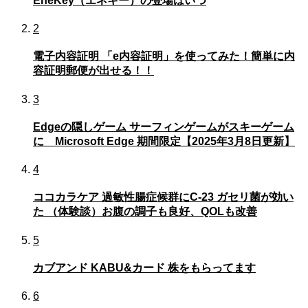
EneKey（エネキー）の登場はいつ
2
電子内容証明 「e内容証明」を使ってみた！簡単に内
容証明郵便が出せる！！
3
Edgeの隠しゲーム サーフィンゲームがスキーゲーム
に Microsoft Edge 期間限定【2025年3月8日更新】
4
ココカラケア 過敏性腸症候群にC-23 ガセリ菌が効い
た （体験談）お腹の調子も良好、QOLも改善
5
カブアンド KABU&カード 株をもらってます
6