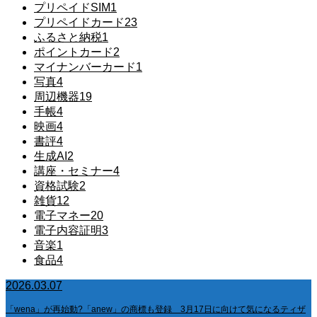
プリペイドSIM
1
プリペイドカード
23
ふるさと納税
1
ポイントカード
2
マイナンバーカード
1
写真
4
周辺機器
19
手帳
4
映画
4
書評
4
生成AI
2
講座・セミナー
4
資格試験
2
雑貨
12
電子マネー
20
電子内容証明
3
音楽
1
食品
4
2026.03.07
「wena」が再始動?「anew」の商標も登録 3月17日に向けて気になるティザ