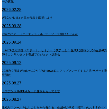
ーの変化
2026.02.28
WBCをNetflixで 日本代表を応援しよう
2025.09.28
お金のこと、ファイナンシャルアカデミーで学びませんか
2025.09.14
「AICA認定講師パスポート」セミナーに参加しよう 生成AI講師になる! 生成AI講
師＆コンサルタント養成プロジェクト説明会
2025.09.12
2025年9月版 Windows10からWindows11にアップグレードする方法 サポート期
限間近
2025.08.27
カブアンド KABU&カード 株をもらってます
2025.08.27
生成AIスクールをはしごしたから分かる、生成AIの学校「飛翔」のおすすめポイ