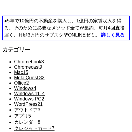
●5年で10億円の不動産を購入し、1億円の家賃収入を得
る。そのために必要なメソッド全てが集約。毎月4回直接
届く、月額3万円のサブスク型ONLINEゼミ。
詳しく見る
カテゴリー
Chromebook
3
Chromecast
9
Mac
15
Meta Quest 3
2
Office
2
Windows
4
Windows 11
14
Windows PC
2
WordPress
21
アウトドア
3
アプリ
5
カレンダー
8
クレジットカード
7