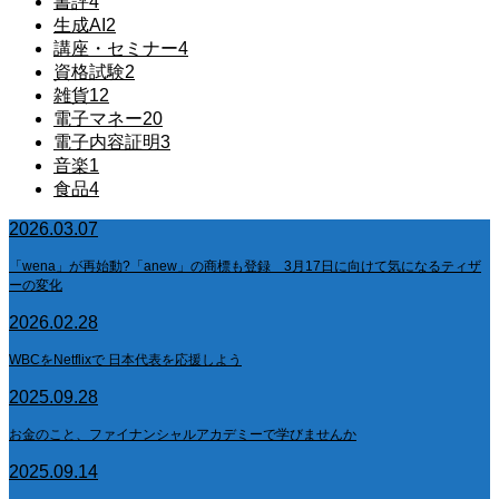
書評
4
生成AI
2
講座・セミナー
4
資格試験
2
雑貨
12
電子マネー
20
電子内容証明
3
音楽
1
食品
4
2026.03.07
「wena」が再始動?「anew」の商標も登録 3月17日に向けて気になるティザ
ーの変化
2026.02.28
WBCをNetflixで 日本代表を応援しよう
2025.09.28
お金のこと、ファイナンシャルアカデミーで学びませんか
2025.09.14